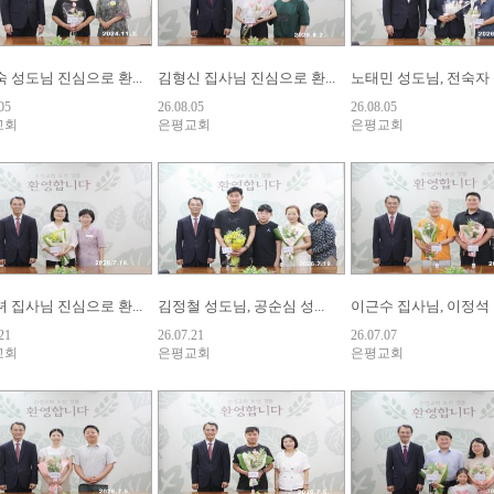
 성도님 진심으로 환...
김형신 집사님 진심으로 환...
노태민 성도님, 전숙자 성
05
26.08.05
26.08.05
교회
은평교회
은평교회
 집사님 진심으로 환...
김정철 성도님, 공순심 성...
이근수 집사님, 이정석 집
21
26.07.21
26.07.07
교회
은평교회
은평교회