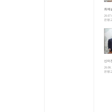
최예솔
26.07.
은평
신미진
26.06.
은평