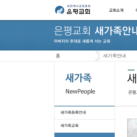
홈
새가족안내