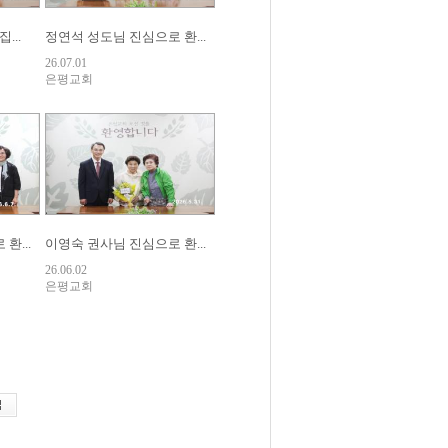
...
정연석 성도님 진심으로 환...
26.07.01
은평교회
환...
이영숙 권사님 진심으로 환...
26.06.02
은평교회