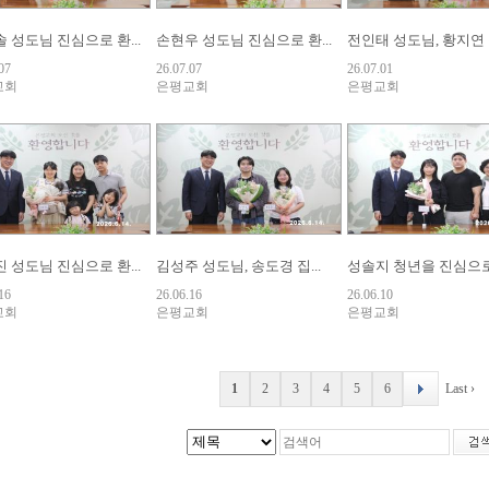
 성도님 진심으로 환...
손현우 성도님 진심으로 환...
전인태 성도님, 황지연 집
07
26.07.07
26.07.01
교회
은평교회
은평교회
 성도님 진심으로 환...
김성주 성도님, 송도경 집...
성솔지 청년을 진심으로 
16
26.06.16
26.06.10
교회
은평교회
은평교회
1
2
3
4
5
6
Last ›