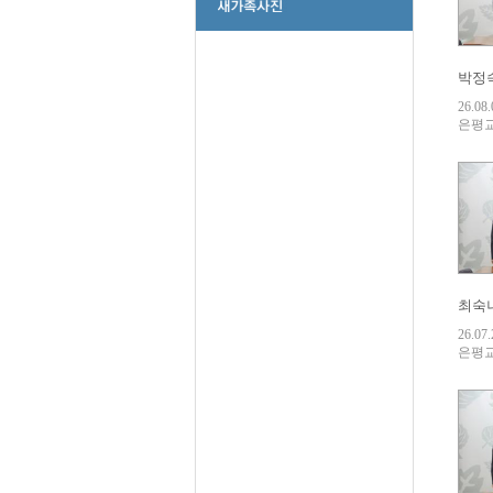
박정숙
26.08.
은평
최숙녀
26.07.
은평